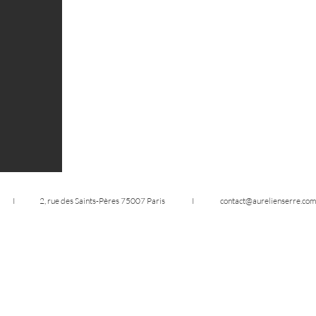
 R R E I 2, rue des Saints-Pères 75007 Paris I
contact@aurelienserre.co