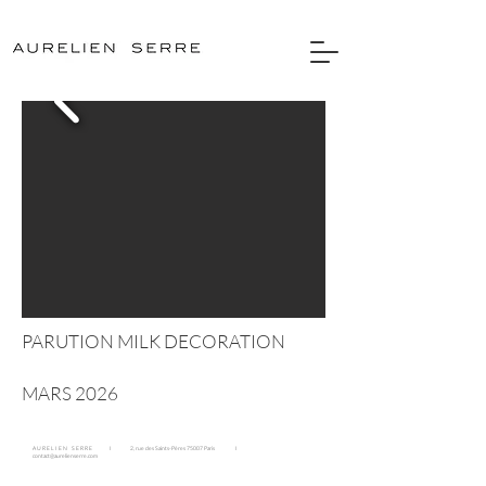
PARUTION MILK DECORATION
MARS 2026
A U R E L I E N S E R R E I 2, rue des Saints-Pères 75007 Paris I
contact@aurelienserre.com