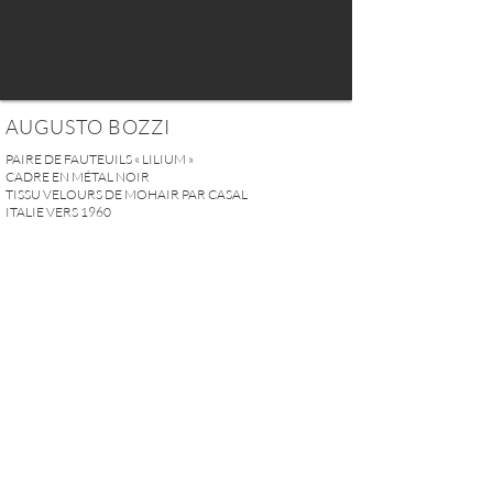
AUGUSTO BOZZI
PAIRE DE FAUTEUILS « LILIUM »
CADRE EN MÉTAL NOIR
TISSU VELOURS DE MOHAIR PAR CASAL
ITALIE VERS 1960
H.71 x L..86 x P.80cm
(H.27,95‘’x W.33,85”x D.31,5” in)
HAUTEUR ASSISE : 38cm (14,96’’in)
VENDU
DEMANDER PLUS D'INFOS
A U R E L I E N S E R R E I 2, rue des Saints-Pères 75007 Paris I
contact@aurelienserre.com