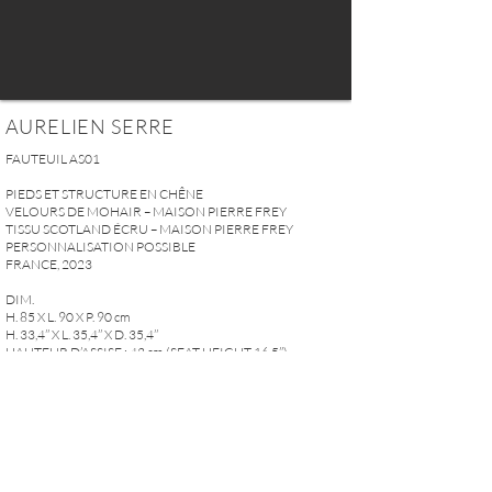
AURELIEN SERRE
FAUTEUIL AS01
PIEDS ET STRUCTURE EN CHÊNE
VELOURS DE MOHAIR – MAISON PIERRE FREY
TISSU SCOTLAND ÉCRU – MAISON PIERRE FREY
PERSONNALISATION POSSIBLE
FRANCE, 2023
DIM.
H. 85 X L. 90 X P. 90 cm
H. 33,4’’ X L. 35,4’’ X D. 35,4’’
HAUTEUR D’ASSISE : 42 cm (SEAT HEIGHT 16,5’’)
OTTOMAN AS01
DIM.
H. 48 x L. 65 x L. 70 cm
H. 17,71‘’ x L. 27,5” x W.23,62”