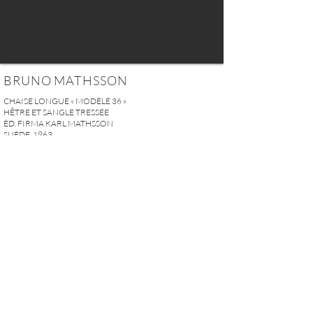
BRUNO MATHSSON
CHAISE LONGUE « MODÈLE 36 »
HÊTRE ET SANGLE TRESSÉE
ÈD. FIRMA KARL MATHSSON
SUÈDE, 1963
H. 74 x L. 52 x P. 143 cm
(29" x 20,25" x 56")
VENDU
DEMANDER PLUS D'INFOS
A U R E L I E N S E R R E I 2, rue des Saints-Pères 75007 Paris I
contact@aurelienserre.com