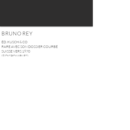
BRUNO REY
ÉD. KUSCH & CO
RARE AVEC SON DOSSIER COURBÉ
SUISSE VERS 1970
(8 DISPONIBLES)
H. 76 x D. 44 cm
H. 29.9“ X D. 17.3“
PRIX SUR DEMANDE
DEMANDER PLUS D'INFOS
A U R E L I E N S E R R E I 2, rue des Saints-Pères 75007 Paris I
contact@aurelienserre.com