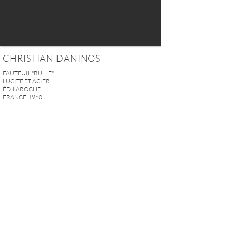
CHRISTIAN DANINOS
FAUTEUIL "BULLE"
LUCITE ET ACIER
ÉD. LAROCHE
FRANCE, 1960
H. 133,5 x L. 127 x P. 127 cm
H. 52,5” x L. 50” x P. 50”
HAUTER D'ASSISE: 42 cm (16,5”)
PRIX SUR DEMANDE
DEMANDER PLUS D'INFOS
A U R E L I E N S E R R E I 2, rue des Saints-Pères 75007 Paris I
contact@aurelienserre.com