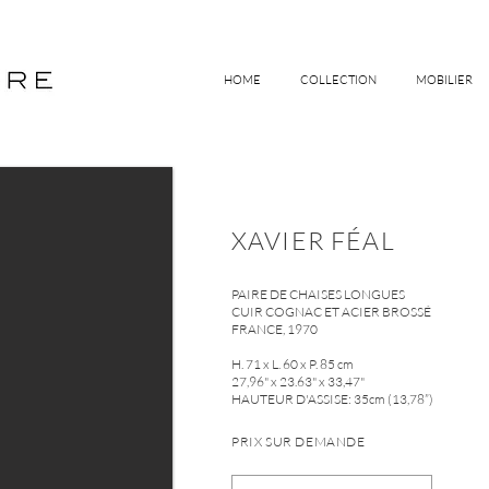
HOME
COLLECTION
MOBILIER
XAVIER FÉAL
PAIRE DE CHAISES LONGUES
CUIR COGNAC ET ACIER BROSSÉ
FRANCE, 1970
H. 71 x L. 60 x P. 85 cm
27,96" x 23.63" x 33,47"
HAUTEUR D'ASSISE: 35cm (13,78”)
PRIX SUR DEMANDE