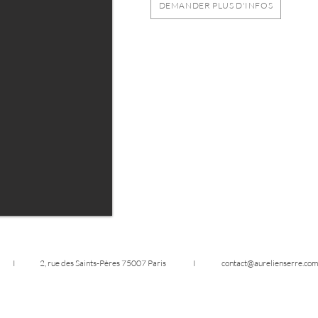
DEMANDER PLUS D'INFOS
 R R E I 2, rue des Saints-Pères 75007 Paris I
contact@aurelienserre.co