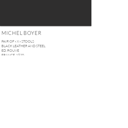
MICHEL BOYER
PAIR OF « X » STOOLS
BLACK LEATHER AND STEEL
ED. ROUVE
FRANCE, 1970
H. 40 x W. 50 x D. 50 cm
(15.74" x 19.68" 19.68")
SOLD
REQUEST MORE INFO
A U R E L I E N S E R R E I 2, rue des Saints-Pères 75007 Paris I
contact@aurelienserre.com